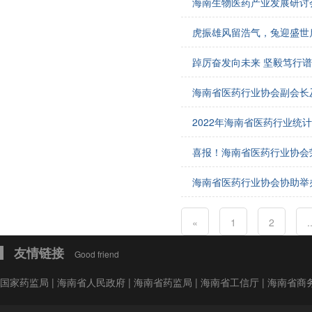
海南生物医药产业发展研讨
会费制度
虎振雄风留浩气，兔迎盛世
协会章程
踔厉奋发向未来 坚毅笃行谱
会员名单
海南省医药行业协会副会长
道德准则
2022年海南省医药行业统
调解规则
喜报！海南省医药行业协会
海南省医药行业协会协助举
«
1
2
.
友情链接
Good friend
国家药监局
|
海南省人民政府
|
海南省药监局
|
海南省工信厅
|
海南省商