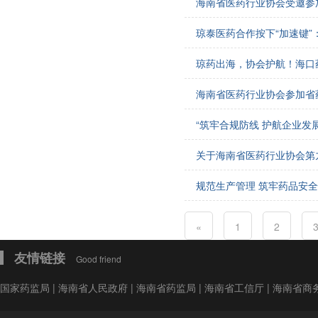
海南省医药行业协会受邀参
会费制度
琼泰医药合作按下“加速键
协会章程
琼药出海，协会护航！海口
会员名单
海南省医药行业协会参加省
道德准则
“筑牢合规防线 护航企业发
调解规则
关于海南省医药行业协会第
规范生产管理 筑牢药品安
«
1
2
友情链接
Good friend
国家药监局
|
海南省人民政府
|
海南省药监局
|
海南省工信厅
|
海南省商