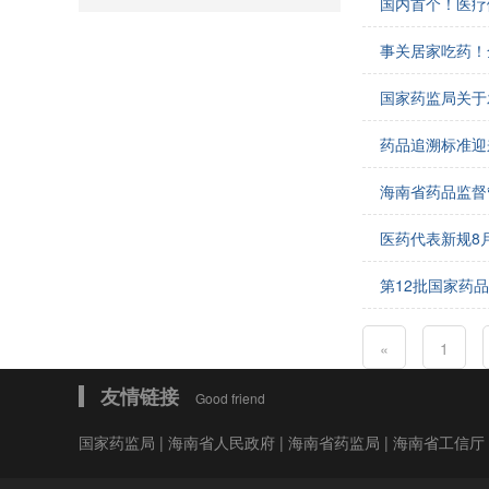
国内首个！医疗
会费制度
事关居家吃药！
协会章程
国家药监局关于
会员名单
药品追溯标准迎
道德准则
海南省药品监督
调解规则
医药代表新规8
第12批国家药
«
1
友情链接
Good friend
国家药监局
|
海南省人民政府
|
海南省药监局
|
海南省工信厅