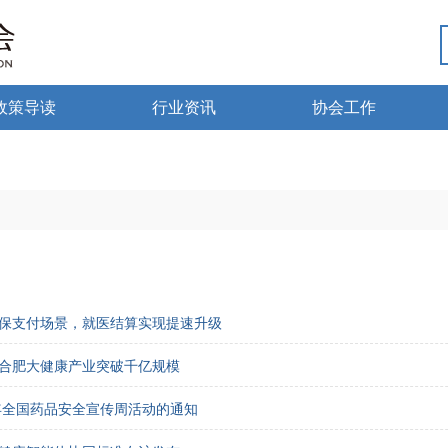
政策导读
行业资讯
协会工作
政策法规
热点资讯
行业党建
海南药监
行业动态
微国家政策
琼药动态
微海南政策
保支付场景，就医结算实现提速升级
合肥大健康产业突破千亿规模
6年全国药品安全宣传周活动的通知