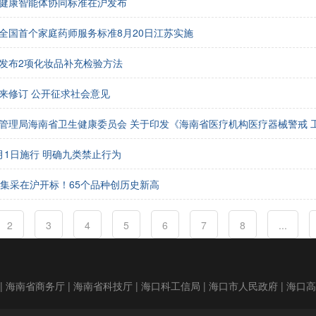
健康智能体协同标准在沪发布
全国首个家庭药师服务标准8月20日江苏实施
发布2项化妆品补充检验方法
来修订 公开征求社会意见
管理局海南省卫生健康委员会 关于印发《海南省医疗机构医疗器械警戒 
月1日施行 明确九类禁止行为
品集采在沪开标！65个品种创历史新高
2
3
4
5
6
7
8
...
|
海南省商务厅
|
海南省科技厅
|
海口科工信局
|
海口市人民政府
|
海口