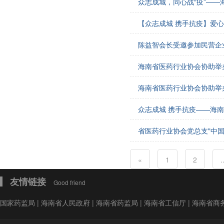
众志成城，同心战“疫”—
会费制度
【众志成城 携手抗疫】爱
协会章程
陈益智会长受邀参加民营企
会员名单
海南省医药行业协会协助举
道德准则
海南省医药行业协会协助举
调解规则
众志成城 携手抗疫——海
省医药行业协会党总支"中国
«
1
2
.
友情链接
Good friend
国家药监局
|
海南省人民政府
|
海南省药监局
|
海南省工信厅
|
海南省商