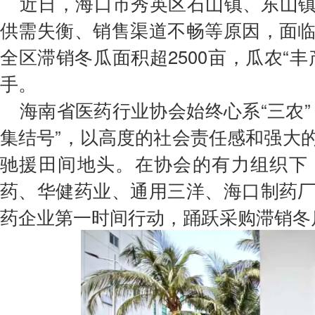
近日，海口市秀英区石山镇、东山
会费制度
供需失衡、销售渠道不畅等原因，面
全区滞销冬瓜面积超2500亩，瓜农“
协会章程
手。
会员名单
海南省医药行业协会始终心系“三农
道德准则
集结号”，以高度的社会责任感和强大
调解规则
驰援田间地头。
在协会的有力组织下
药、
华健药业、通用三洋、海口制药
药企业第一时间行动，踊跃采购滞销冬