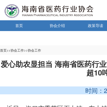
首页
协会介绍
政策导读
通告通知
协会概况
政策法规
信息公开制度
海南药监
首页>>协会工作>>协会工作
入会须知
中小微国家政
爱心助农显担当 海南省医药行
超10
自律宣言
中小微海南政
协会组织机构
时间：2026-
协会负责人
登记信息