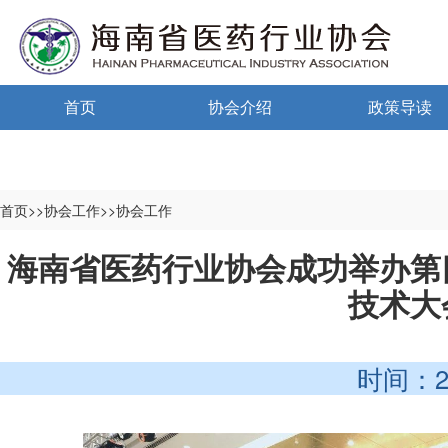
首页
协会介绍
政策导读
通告通知
协会概况
政策法规
信息公开制度
海南药监
首页>>协会工作>>协会工作
入会须知
中小微国家政
海南省医药行业协会成功举办第
技术大
自律宣言
中小微海南政
协会组织机构
时间：2025-
协会负责人
登记信息