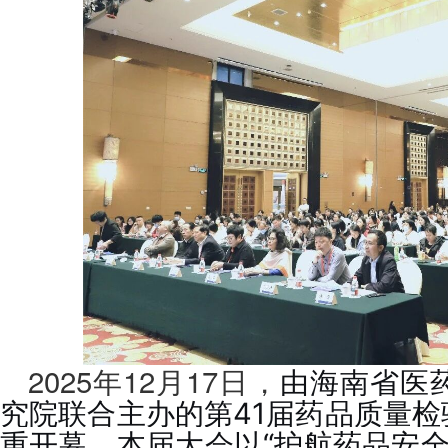
会费制度
协会章程
会员名单
道德准则
调解规则
2025年12月17日，
由海南省医
究院联合主办的第41届药品质量
重开幕。本届大会以“护航药品安全