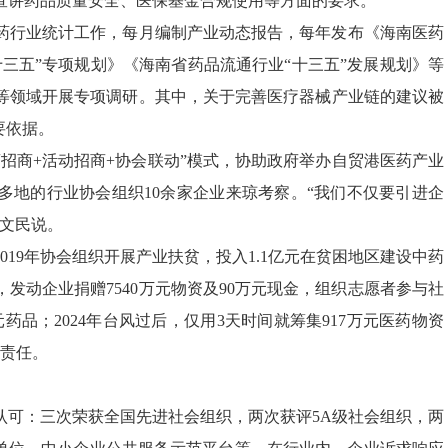
业宣讲药品质量安全、医保基金合规使用等方面的要求。
医药行业统计工作，每月编制产业动态报告，每年发布《海南医药
三五”专项规划》《海南省药品流通行业“十三五”发展规划》等
等领域开展专项调研。其中，关于完善医疗器械产业链的建议被
要依据。
招商+活动招商+协会联动”模式，协助政府举办自贸港医药产业
等多地的行业协会组织10余家企业来琼考察。“我们不仅要引进企
刘文民说。
19年协会组织开展产业扶贫，投入1.1亿元在贫困地区建设中药
，发动企业捐赠7540万元物资及90万元现金，组织志愿者参与社
元药品；2024年台风过后，仅用3天时间就筹集917万元医药物资
会责任。
认可：三次荣获全国先进社会组织，两次获评5A级社会组织，两