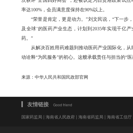
次获评“全国四好商会”，还被认定为自贸港政策试
率达100%，会员满意度保持在90%以上。
“荣誉是肯定，更是动力。”刘文民说，“下一步
及全球’的医药产业生态，计划到2035年实现千
药。”
从解决百姓用药难题到推动医药产业国际化，从
动诠释“为民服务”的初心。这艘承载责任与担当的“
来源：中华人民共和国民政部官网
友情链接
Good friend
国家药监局
|
海南省人民政府
|
海南省药监局
|
海南省工信厅