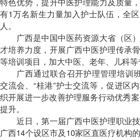
特色优势，提升中医护理能力及质量
会费制度
有1万名新生力量加入护士队伍，全区各
人。
协会章程
广西是中国
中医药
资源大省（区
会员名单
才
培养力度，开展广西中医护理传承
道德准则
等培训项目，加大中医、老年、儿科等
调解规则
广西通过联合召开护理管理培训班、
交流会、“桂港”护士交流等，促进区
织开展进一步改善护理服务行动优秀案例
提升。
近日，第一届广西中医护理职业技
广西14个设区市及10家区直医疗机构的