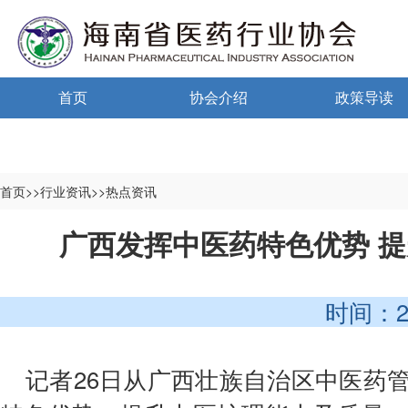
首页
协会介绍
政策导读
通告通知
协会概况
政策法规
信息公开制度
海南药监
首页>>行业资讯>>热点资讯
入会须知
中小微国家政
广西发挥中医药特色优势 
自律宣言
中小微海南政
时间：2025-
协会组织机构
协会负责人
记者26日从广西壮族自治区中医药
登记信息