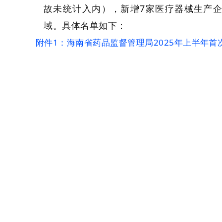
故未统计入内），新增7家医疗器械生产
会费制度
域。具体名单如下：
协会章程
附件1：海南省药品监督管
理局
2025
年上半年
首
会员名单
道德准则
调解规则