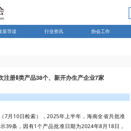
政策导读
行业资讯
协会工作
政策法规
热点资讯
行业党建
海南药监
行业动态
微国家政策
琼药动态
注册Ⅱ类产品38个、新开办生产企业7家
微海南政策
7月10日检索），2025年上半年，海南全省共批准
39条，因有1个产品批准日期为2024年8月18日，