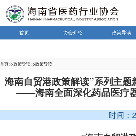
首页
协会介绍
政策导读
通告通知
协会概况
政策法规
信息公开制度
海南药监
首页>>政策导读>>政策导读
入会须知
中小微国家政
海南自贸港政策解读”系列主题
——海南全面深化药品医疗
自律宣言
中小微海南政
协会组织机构
时间：2025-
协会负责人
登记信息