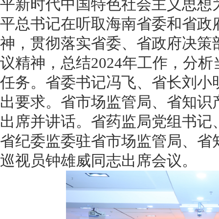
平新时代中国特色社会主义思想
会费制度
平总书记在听取海南省委和省政
协会章程
神，贯彻落实省委
、省政府决策
会员名单
议
精神
，
总结
2024
年工作，分析
任务。
省委书记
冯飞、省长刘小
道德准则
出要求
。省市场监管局、省知识
调解规则
出席并讲话
。
省药监局党组书记
省纪委监委驻
省
市场监管局
、省
巡视员钟雄威同志
出席会议
。