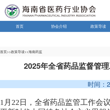
首页
协会介绍
政策导读
通告通知
协会概况
政策法规
信息公开制度
海南药监
首页>>政策导读>>海南药监
入会须知
中小微国家政
2025年全省药品监督管
自律宣言
中小微海南政
时间：2025-
协会组织机构
协会负责人
1
月
2
2
日，全省药品监管工作会
登记信息