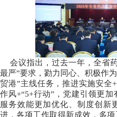
会议
指出
，
过去一年，
全省
最严”要求，
勠力同心、积极作为
贸港
”
主线任务，推进实施安全
+
作风
+“5+
行动”，
党建引领更加
服务效能更加优化、制度创新
进，
各项工作取得新成效，
多项