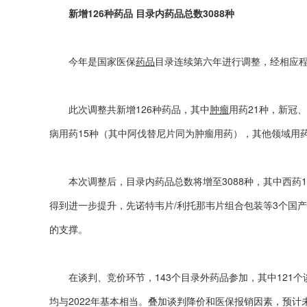
新
增126种药品 目录内药品总数3088种
会费制度
协会章程
今年是国家医保
药品
目录连续第六年进行调整，经相应程
会员名单
此次调整共新增126种药品，其中
肿瘤
用药21种，新冠
道德准则
病用药15种（其中阿伐替尼片同为肿瘤用药），其他领域用药
调解规则
本次调整后，目录内药品总数将增至3088种，其中西药16
得到进一步提升，先诺特韦片/利托那韦片组合包装等3个国
的支撑。
在谈判、竞价环节，143个目录外药品参加，其中121个谈判
均与2022年基本相当。叠加谈判降价和医保报销因素，预计