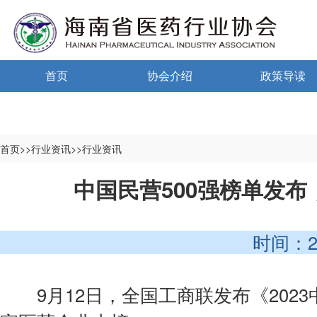
首页
协会介绍
政策导读
通告通知
协会概况
政策法规
信息公开制度
海南药监
首页>>行业资讯>>行业资讯
入会须知
中小微国家政
中国民营500强榜单发布
自律宣言
中小微海南政
时间：2023-
协会组织机构
协会负责人
9月12日，全国工商联发布《2023中
登记信息