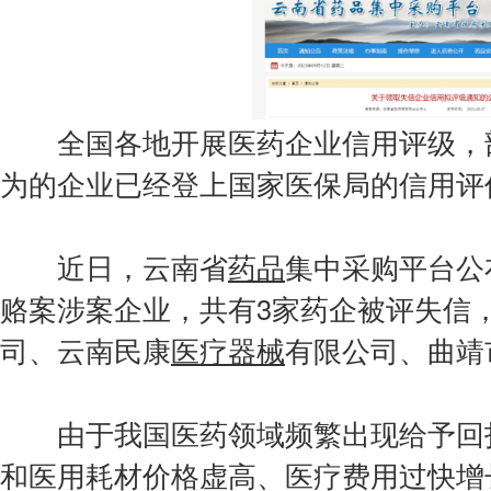
会费制度
协会章程
会员名单
全国各地开展医药企业信用评级，部
为的企业已经登上国家医保局的信用评价
道德准则
调解规则
近日，云南省
药品
集中采购平台公布
赂案涉案企业，共有3家药企被评失信
司、云南民康
医疗器械
有限公司、曲靖
由于我国医药领域频繁出现给予回扣
和医用耗材价格虚高、医疗费用过快增