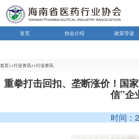
首页
协会介绍
政策导读
通告通知
协会概况
政策法规
信息公开制度
海南药监
首页>>行业资讯>>行业资讯
入会须知
中小微国家政
重拳打击回扣、垄断涨价！国家
信”企
自律宣言
中小微海南政
协会组织机构
时间：2023-
协会负责人
登记信息