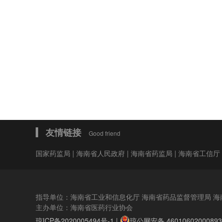
会费制度
协会章程
会员名单
道德准则
调解规则
友情链接
Good friend
国家药监局
|
海南省人民政府
|
海南省药监局
|
海南省工信厅
指导单位：海南省工业和信息化厅 海南省药品监督管理局 海
主办单位：海南省医药行业协会
琼ICP备2020005494号-1 |
琼公网安备 4601060200089