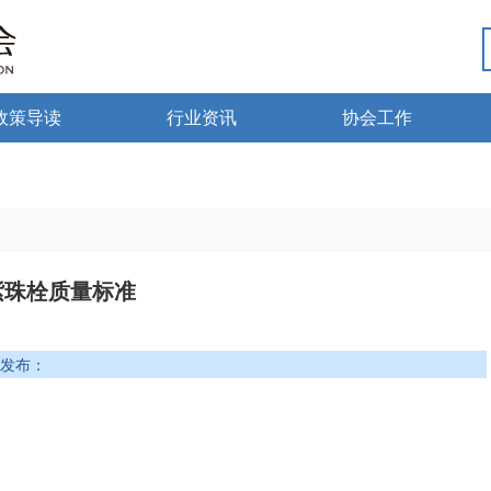
政策导读
行业资讯
协会工作
政策法规
热点资讯
行业党建
海南药监
行业动态
微国家政策
琼药动态
紫珠栓质量标准
微海南政策
布：