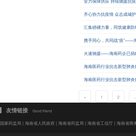
全力保障供应 持续驰援抗疫
会费制度
齐心协力抗疫情 众志成城
协会章程
汇集磅礴力量，同筑健康防
会员名单
携手同心，共同战“疫”—
道德准则
火速驰援——海南药企已捐赠
调解规则
海南医药行业抗击新型肺炎
海南医药行业抗击新型肺炎
«
1
2
.
友情链接
Good friend
国家药监局
|
海南省人民政府
|
海南省药监局
|
海南省工信厅
|
海南省商