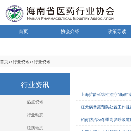
首页
协会介绍
政策导读
通告通知
协会概况
政策法规
信息公开制度
海南药监
首页>>行业资讯>>行业资讯
入会须知
中小微国家政
行业资讯
自律宣言
中小微海南政
上海扩龄延续性治疗“新政”满
协会组织机构
热点资讯
狂犬病暴露预防处置工作规范
协会负责人
行业动态
如何防治秋冬季高发呼吸道
登记信息
琼药动态