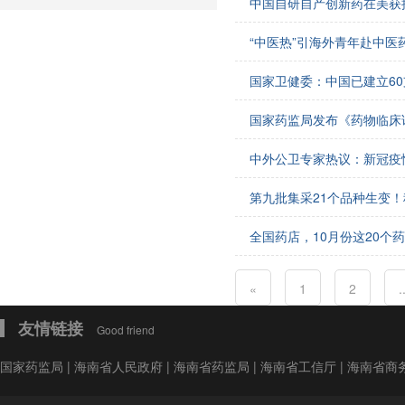
中国自研自产创新药在美获
会费制度
“中医热”引海外青年赴中医
协会章程
国家卫健委：中国已建立60
会员名单
国家药监局发布《药物临床
道德准则
中外公卫专家热议：新冠疫
调解规则
第九批集采21个品种生变！
全国药店，10月份这20个
«
1
2
.
友情链接
Good friend
国家药监局
|
海南省人民政府
|
海南省药监局
|
海南省工信厅
|
海南省商