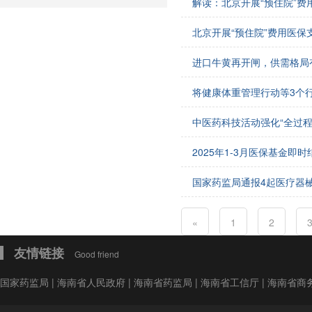
解读：北京开展“预住院”费
会费制度
北京开展“预住院”费用医保
协会章程
进口牛黄再开闸，供需格局
会员名单
将健康体重管理行动等3个
道德准则
中医药科技活动强化“全过程
调解规则
2025年1-3月医保基金即
国家药监局通报4起医疗器
«
1
2
友情链接
Good friend
国家药监局
|
海南省人民政府
|
海南省药监局
|
海南省工信厅
|
海南省商